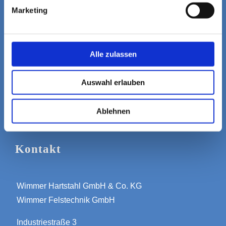
Links
Marketing
IMPRESSUM
Alle zulassen
DATENSCHUTZERKLÄRUNG
ALLGEMEINE GESCHÄFTSBEDINGUNGEN
Auswahl erlauben
Ablehnen
Kontakt
Wimmer Hartstahl GmbH & Co. KG
Wimmer Felstechnik GmbH
Industriestraße 3