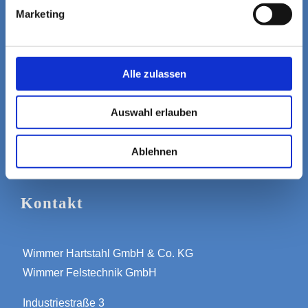
Links
Marketing
IMPRESSUM
Alle zulassen
DATENSCHUTZERKLÄRUNG
ALLGEMEINE GESCHÄFTSBEDINGUNGEN
Auswahl erlauben
Ablehnen
Kontakt
Wimmer Hartstahl GmbH & Co. KG
Wimmer Felstechnik GmbH
Industriestraße 3