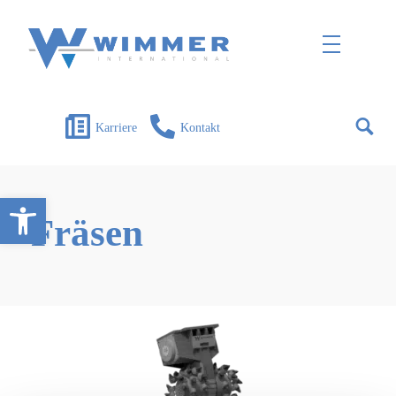
Wimmer International
Innovation trifft Tradition
Karriere
Kontakt
Open toolbar
Fräsen