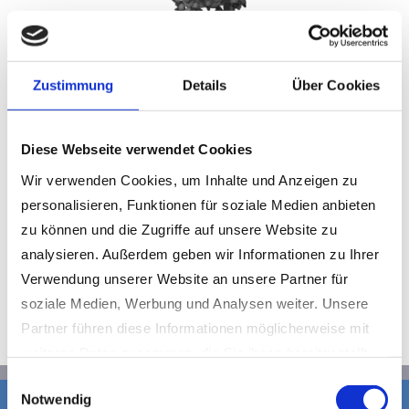
Zustimmung
Details
Über Cookies
Die Anbaufräsen werden unter anderem für
Gesteinsabbau, Abriss, Untertagebau,
Grabenaushub verwendet. Die Fräsen sind
Diese Webseite verwendet Cookies
äußerst robust und wartungsarm durch massive
Wir verwenden Cookies, um Inhalte und Anzeigen zu
Antriebswellenlagerung und ein spezielles
personalisieren, Funktionen für soziale Medien anbieten
Abdichtungssystem auch für den Unterwasser-
zu können und die Zugriffe auf unsere Website zu
Einsatz geeignet. Ein schmaler Getriebesteg
analysieren. Außerdem geben wir Informationen zu Ihrer
ermöglicht auch geringe Grabenbreite auch bei
Verwendung unserer Website an unsere Partner für
größeren Tiefen.
soziale Medien, Werbung und Analysen weiter. Unsere
Partner führen diese Informationen möglicherweise mit
weiteren Daten zusammen, die Sie ihnen bereitgestellt
haben oder die sie im Rahmen Ihrer Nutzung der Dienste
Einwilligungsauswahl
Notwendig
gesammelt haben.