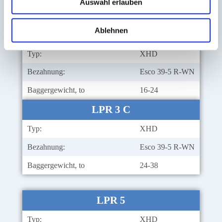
Auswahl erlauben
Baggergewicht, to
8-16
Ablehnen
LPR 3 C
Typ:
XHD
Bezahnung:
Esco 39-5 R-WN
Baggergewicht, to
16-24
LPR 3 C
Typ:
XHD
Bezahnung:
Esco 39-5 R-WN
Baggergewicht, to
24-38
LPR 5
Typ:
XHD