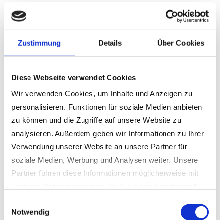
begeistert auf sieben intensive,
erfolgreiche und inspirierende Tage
zurück. An unserem Stand in
Halle
Zustimmung
Details
Über Cookies
A6-113
konnten wir viele neue
Kontakte knüpfen, spannende
Diese Webseite verwendet Cookies
Gespräche führen und unsere neuesten
Innovationen präsentieren.
Wir verwenden Cookies, um Inhalte und Anzeigen zu
personalisieren, Funktionen für soziale Medien anbieten
Besonders stolz sind wir auf die
zu können und die Zugriffe auf unsere Website zu
Vorstellung unserer neuen
WIDA
analysieren. Außerdem geben wir Informationen zu Ihrer
Drill&Split-Anlage
, die mit
Verwendung unserer Website an unsere Partner für
Energieeffizienz
,
Automatisierung
soziale Medien, Werbung und Analysen weiter. Unsere
und
intuitiver Steuerung
für großes
Partner führen diese Informationen möglicherweise mit
Interesse gesorgt hat. Ein weiteres
weiteren Daten zusammen, die Sie ihnen bereitgestellt
Highlight war unser
Mini E-Badger
,
haben oder die sie im Rahmen Ihrer Nutzung der Dienste
Einwilligungsauswahl
der als
voll elektrische und
Notwendig
gesammelt haben.