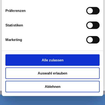
funkferngesteuerte
Maschine
Datenschutzerklärung
|
Impressum
ebenfalls viel Aufmerksamkeit auf sich
Präferenzen
zog.
Statistiken
Wir bedanken uns herzlich bei allen
Besuchern, Kunden und Partnern, die
uns am Stand besucht haben. Die
Marketing
positive Resonanz hat uns sehr gefreut
und motiviert uns, weiterhin
innovative Lösungen für die
Alle zulassen
Baumaschinenbranche zu entwickeln.
Auswahl erlauben
Ablehnen