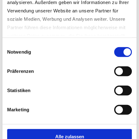
gehärteten Griffnoppen (optional)
analysieren. Außerdem geben wir Informationen zu Ihrer
verhindert Abrutschen.
Verwendung unserer Website an unsere Partner für
soziale Medien, Werbung und Analysen weiter. Unsere
Technische Daten:
Partner führen diese Informationen möglicherweise mit
weiteren Daten zusammen, die Sie ihnen bereitgestellt
Gewicht ohne Adapter:
2.750 kg
haben oder die sie im Rahmen Ihrer Nutzung der Dienste
Einwilligungsauswahl
Maximales Steingewicht:
bis 10 t
Notwendig
gesammelt haben.
Datenschutzerklärung
|
Impressum
Schließkraft:
6 t
Präferenzen
Für Baggergewicht:
38 – 46 t
Statistiken
Marketing
Alle zulassen