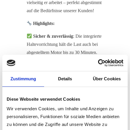
vielseitig er arbeitet – perfekt abgestimmt
auf die Bedürfnisse unserer Kunden!
Highlights:
Sicher & zuverlässig
: Die integrierte
Haltevorrichtung hält die Last auch bei
abgestelltem Motor bis zu 30 Minuten.
Individuelle Lösungen
: Spezielle
Formen für Ihr Bauvorhaben.
Zustimmung
Details
Über Cookies
Multifunktional
: Mit Wechselschalen
auch als Abbruch- und Sortiergreifer
Diese Webseite verwendet Cookies
einsetzbar.
Wir verwenden Cookies, um Inhalte und Anzeigen zu
Maximale Kontrolle
:
personalisieren, Funktionen für soziale Medien anbieten
Ineinandergreifende Fingerform mit
zu können und die Zugriffe auf unsere Website zu