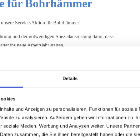
ce für Bohrhämmer
r unsere Service-Aktion für Bohrhämmer!
ahrung und der notwendigen Spezialausrüstung dafür, dass
tet ins neue Arbeitsjahr starten.
arbeiten werden durchgeführt
Details
ß prüfen. Falls erforderlich nachspitzen oder ersetzen.
altebolzen und deren Sicherungen auf Verschleiß
auschen.
Cookies
mmer aus dem Gehäuse herausziehen, alle Teile
nhalte und Anzeigen zu personalisieren, Funktionen für soziale
en und erforderliche Teile ersetzen.
Website zu analysieren. Außerdem geben wir Informationen zu I
en, alle Teile reinigen und auf Verschleiß, Risse,
r soziale Medien, Werbung und Analysen weiter. Unsere Partner
 Schlagkolben und Thrust Ring kontrollieren und falls
 Daten zusammen, die Sie ihnen bereitgestellt haben oder die s