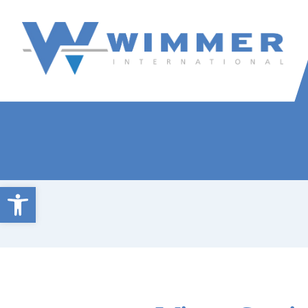
Wimmer International
Innovation trifft Tradition
Open toolbar