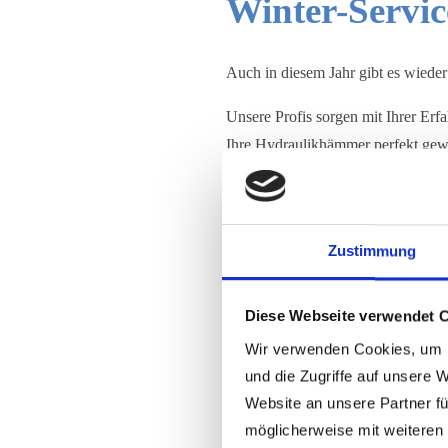
Winter-Servi
Auch in diesem Jahr gibt es wiede
Unsere Profis sorgen mit Ihrer Erf
Ihre Hydraulikhämmer perfekt gewar
Welche Service
Zustimmung
– Meißel ausbauen und auf Verschlei
– Meißelführungsbuchsen, Meißelh
überprüfen und falls erforderlich t
Diese Webseite verwendet 
– Aufnahmeplatte abschrauben, Ha
Wir verwenden Cookies, um I
reinigen, auf Verschleiß kontrollier
und die Zugriffe auf unsere 
– Hammerschlagwerk komplett zerleg
Website an unsere Partner fü
Dichtheit und Funktion überprüfen.
möglicherweise mit weiteren