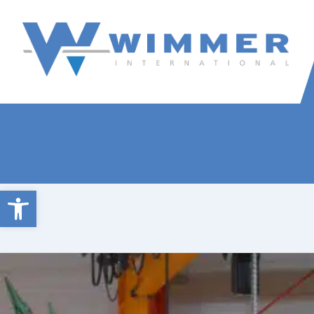
Wimmer International
Innovation trifft Tradition
Open toolbar