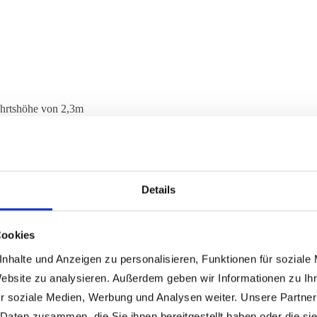
fahrtshöhe von 2,3m
e ab 6,2 m². Das kompakte Tunnelvortriebsgerät hat keine Fahrerkabine 
 eine hohe Losbrech- und Reißkraft.
Details
Cookies
nhalte und Anzeigen zu personalisieren, Funktionen für soziale
Website zu analysieren. Außerdem geben wir Informationen zu I
r soziale Medien, Werbung und Analysen weiter. Unsere Partner
 Daten zusammen, die Sie ihnen bereitgestellt haben oder die s