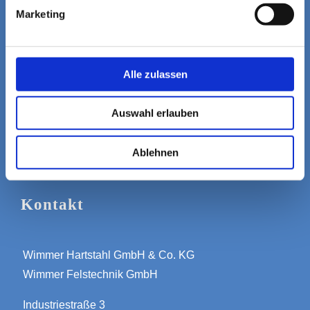
Links
Marketing
IMPRESSUM
Alle zulassen
DATENSCHUTZERKLÄRUNG
ALLGEMEINE GESCHÄFTSBEDINGUNGEN
Auswahl erlauben
Ablehnen
Kontakt
Wimmer Hartstahl GmbH & Co. KG
Wimmer Felstechnik GmbH
Industriestraße 3