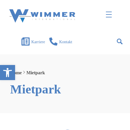
Wimmer International
Innovation trifft Tradition
Karriere
Kontakt
Open toolbar
Home
Mietpark
Mietpark