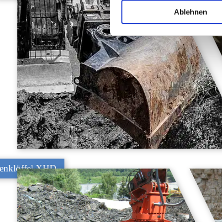
Ablehnen
enklöffel XHD