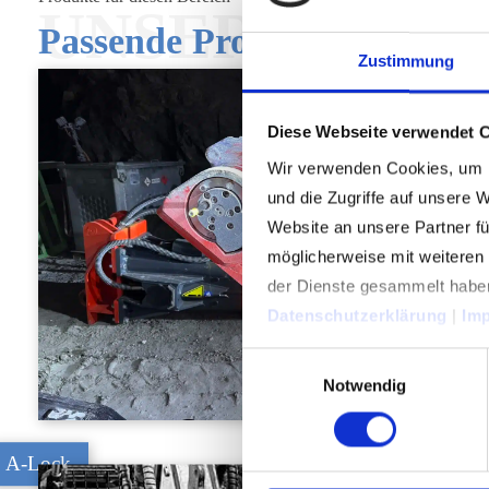
UNSERE LÖS
Passende Produkte
Zustimmung
Diese Webseite verwendet 
Wir verwenden Cookies, um I
und die Zugriffe auf unsere 
Website an unsere Partner fü
möglicherweise mit weiteren
der Dienste gesammelt habe
Datenschutzerklärung
|
Im
Einwilligungsauswahl
Notwendig
A-Lock