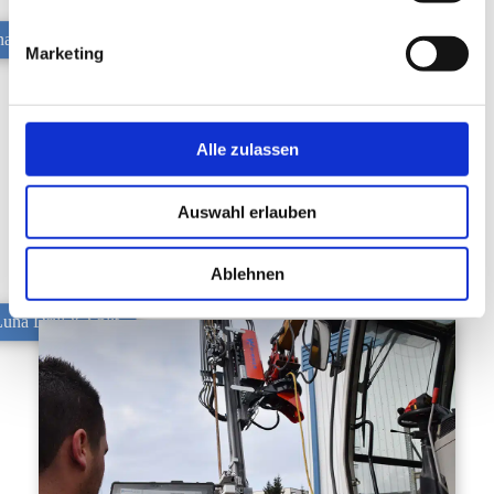
a Drill & Split
Marketing
Alle zulassen
Auswahl erlauben
Ablehnen
Luna Drill & Split