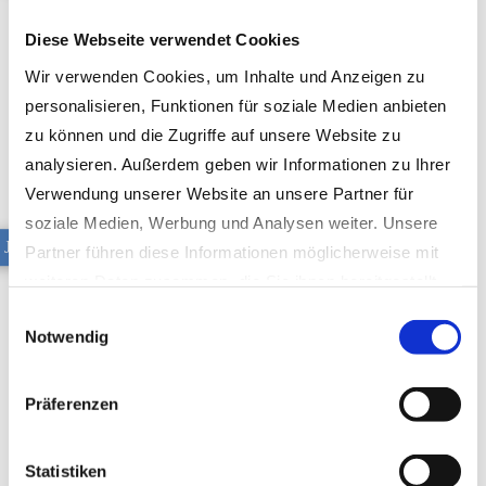
Diese Webseite verwendet Cookies
Wir verwenden Cookies, um Inhalte und Anzeigen zu
personalisieren, Funktionen für soziale Medien anbieten
zu können und die Zugriffe auf unsere Website zu
analysieren. Außerdem geben wir Informationen zu Ihrer
Verwendung unserer Website an unsere Partner für
soziale Medien, Werbung und Analysen weiter. Unsere
Jura Luna
Partner führen diese Informationen möglicherweise mit
weiteren Daten zusammen, die Sie ihnen bereitgestellt
haben oder die sie im Rahmen Ihrer Nutzung der Dienste
Einwilligungsauswahl
Notwendig
gesammelt haben.
Datenschutzerklärung
|
Impressum
Präferenzen
Statistiken