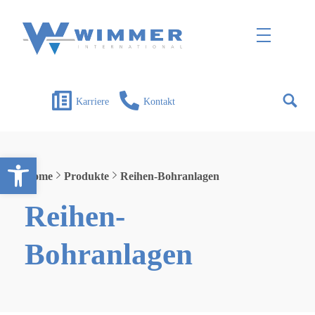
Wimmer International
Innovation trifft Tradition
Karriere
Kontakt
Open toolbar
Home
Produkte
Reihen-Bohranlagen
Reihen-
Bohranlagen