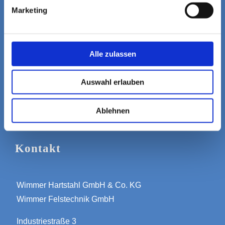
Links
Marketing
IMPRESSUM
Alle zulassen
DATENSCHUTZERKLÄRUNG
ALLGEMEINE GESCHÄFTSBEDINGUNGEN
Auswahl erlauben
Ablehnen
Kontakt
Wimmer Hartstahl GmbH & Co. KG
Wimmer Felstechnik GmbH
Industriestraße 3