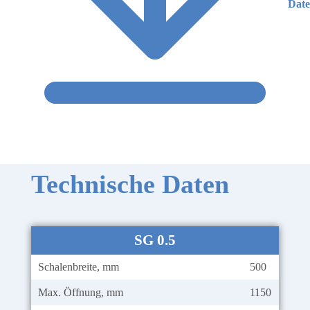
Date
Technische Daten
SG 0.5
Schalenbreite, mm
500
Max. Öffnung, mm
1150