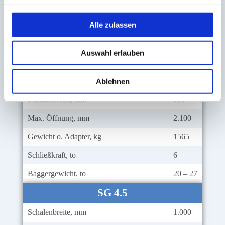
Max. Öffnung, mm
1.930
Gewicht o. Adapter, kg
1.065
Alle zulassen
Schließkraft, to
5
Auswahl erlauben
Baggergewicht, to
16 – 22
SG 3.0
Ablehnen
Schalenbreite, mm
800
Max. Öffnung, mm
2.100
Gewicht o. Adapter, kg
1565
Schließkraft, to
6
Baggergewicht, to
20 – 27
SG 4.5
Schalenbreite, mm
1.000