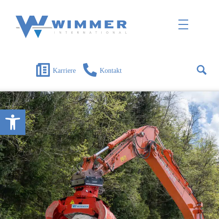
Wimmer International
Innovation trifft Tradition
Karriere
Kontakt
Open toolbar