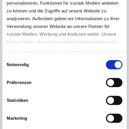
personalisieren, Funktionen für soziale Medien anbieten
Gewicht o. Adapter, kg
700
zu können und die Zugriffe auf unsere Website zu
Schließkraft, to
4
analysieren. Außerdem geben wir Informationen zu Ihrer
Baggergewicht, to
10 – 12
Verwendung unserer Website an unsere Partner für
soziale Medien, Werbung und Analysen weiter. Unsere
SG 2.3
Partner führen diese Informationen möglicherweise mit
Schalenbreite, mm
600
weiteren Daten zusammen, die Sie ihnen bereitgestellt
haben oder die sie im Rahmen Ihrer Nutzung der Dienste
Max. Öffnung, mm
1.800
Einwilligungsauswahl
Notwendig
gesammelt haben.
Gewicht o. Adapter, kg
820
Datenschutzerklärung
|
Impressum
Schließkraft, to
4
Präferenzen
Baggergewicht, to
12 -16
Statistiken
SG 2.5
Marketing
Schalenbreite, mm
700