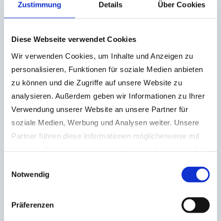
Zustimmung
Details
Über Cookies
Gesamtgewicht: ca. 14 t
Motorleistung: 53,7 kW/73 PS
Diese Webseite verwendet Cookies
Motortyp: Turbo Diesel
Wir verwenden Cookies, um Inhalte und Anzeigen zu
personalisieren, Funktionen für soziale Medien anbieten
Hydraulik: 185 l/min bei 290 bar
zu können und die Zugriffe auf unsere Website zu
Kraftstoffinhalt: 105l
analysieren. Außerdem geben wir Informationen zu Ihrer
Elektrische Anlage: 12V
Verwendung unserer Website an unsere Partner für
soziale Medien, Werbung und Analysen weiter. Unsere
Partner führen diese Informationen möglicherweise mit
weiteren Daten zusammen, die Sie ihnen bereitgestellt
haben oder die sie im Rahmen Ihrer Nutzung der Dienste
Einwilligungsauswahl
Notwendig
gesammelt haben.
Datenschutzerklärung
|
Impressum
Präferenzen