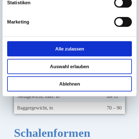
Steingewicht, max. to
bis 8
Statistiken
Baggergewicht, to
38 – 45
Marketing
LO 6.5
Gewicht o. Adapter, kg
4.800
Alle zulassen
Steingewicht, max. to
bis 10
Baggergewicht, to
46 – 70
Auswahl erlauben
LO 7.0
Ablehnen
Gewicht o. Adapter, kg
~ 6.600
Steingewicht, max. to
bis 11
Baggergewicht, to
70 – 90
Schalenformen