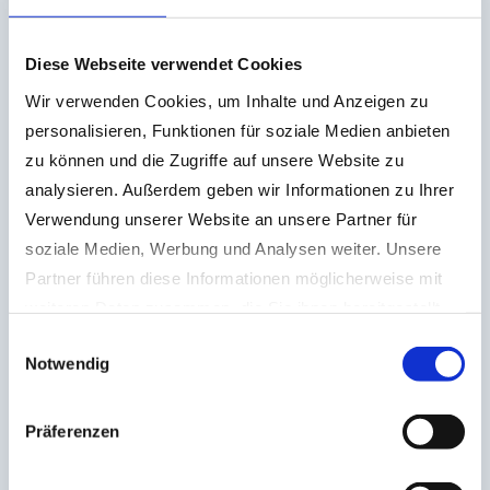
Baggergewicht, to
20 – 27
LO 4.5
Diese Webseite verwendet Cookies
Gewicht o. Adapter, kg
2.130
Wir verwenden Cookies, um Inhalte und Anzeigen zu
personalisieren, Funktionen für soziale Medien anbieten
Steingewicht, max. to
bis 6
zu können und die Zugriffe auf unsere Website zu
Baggergewicht, to
26 – 34
analysieren. Außerdem geben wir Informationen zu Ihrer
LO 5.5
Verwendung unserer Website an unsere Partner für
soziale Medien, Werbung und Analysen weiter. Unsere
Gewicht o. Adapter, kg
2.140
Partner führen diese Informationen möglicherweise mit
Steingewicht, max. to
bis 7
weiteren Daten zusammen, die Sie ihnen bereitgestellt
haben oder die sie im Rahmen Ihrer Nutzung der Dienste
Baggergewicht, to
30 – 40
Einwilligungsauswahl
Notwendig
gesammelt haben.
Datenschutzerklärung
|
Impressum
LO 6.0
Präferenzen
Gewicht o. Adapter, kg
2.750