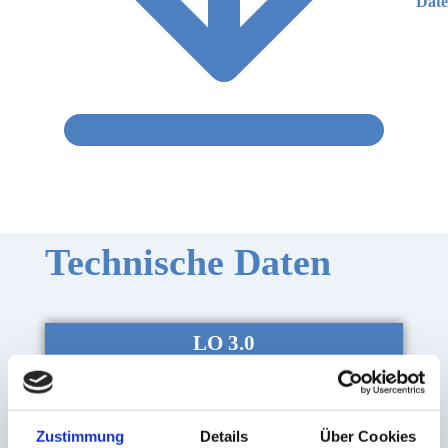
Date
Technische Daten
LO 3.0
Gewicht o. Adapter, kg
1.620
Steingewicht, max. to
bis 4
Zustimmung
Details
Über Cookies