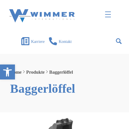
Wimmer International
Innovation trifft Tradition
Karriere
Kontakt
Open toolbar
Home
Produkte
Baggerlöffel
Baggerlöffel