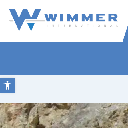
Wimmer International
Innovation trifft Tradition
Open toolbar