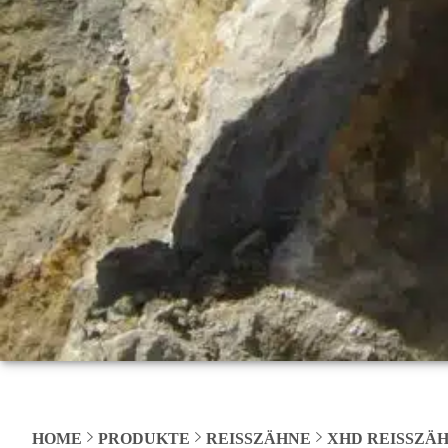
HOME
PRODUKTE
REISSZÄHNE
XHD REISSZÄH