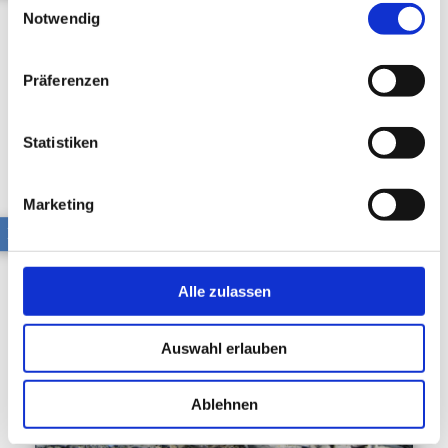
Notwendig
gesammelt haben.
Datenschutzerklärung
|
Impressum
Präferenzen
Statistiken
Marketing
Mammut
Alle zulassen
Auswahl erlauben
Ablehnen