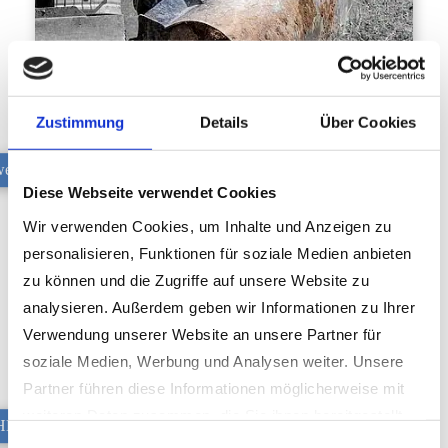
Zustimmung
Details
Über Cookies
wenklöffel XHD
Diese Webseite verwendet Cookies
Wir verwenden Cookies, um Inhalte und Anzeigen zu
personalisieren, Funktionen für soziale Medien anbieten
zu können und die Zugriffe auf unsere Website zu
analysieren. Außerdem geben wir Informationen zu Ihrer
Verwendung unserer Website an unsere Partner für
soziale Medien, Werbung und Analysen weiter. Unsere
Partner führen diese Informationen möglicherweise mit
weiteren Daten zusammen, die Sie ihnen bereitgestellt
D Reißzähne
haben oder die sie im Rahmen Ihrer Nutzung der Dienste
Einwilligungsauswahl