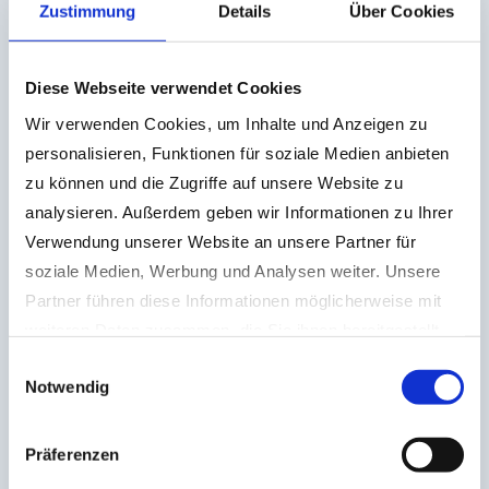
Zustimmung
Details
Über Cookies
Gewicht o. Adapter, kg
3.300
Maulöffnung max, mm
800
Diese Webseite verwendet Cookies
Baggergewicht, to
ab 24
Wir verwenden Cookies, um Inhalte und Anzeigen zu
TC 800 A
personalisieren, Funktionen für soziale Medien anbieten
zu können und die Zugriffe auf unsere Website zu
Gewicht o. Adapter, kg
3.170
analysieren. Außerdem geben wir Informationen zu Ihrer
Maulöffnung max, mm
1.000
Verwendung unserer Website an unsere Partner für
Baggergewicht, to
ab 24
soziale Medien, Werbung und Analysen weiter. Unsere
Partner führen diese Informationen möglicherweise mit
TC 800 S
weiteren Daten zusammen, die Sie ihnen bereitgestellt
Gewicht o. Adapter, kg
3.170
haben oder die sie im Rahmen Ihrer Nutzung der Dienste
Einwilligungsauswahl
Notwendig
gesammelt haben.
Maulöffnung max, mm
600
Datenschutzerklärung
|
Impressum
Baggergewicht, to
ab 24
Präferenzen