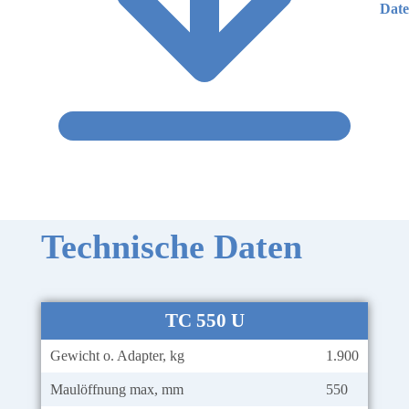
Date
Technische Daten
TC 550 U
Gewicht o. Adapter, kg
1.900
Maulöffnung max, mm
550