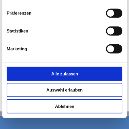
funkferngesteuerte
Maschine
Datenschutzerklärung
|
Impressum
ebenfalls viel Aufmerksamkeit auf sich
Präferenzen
zog.
Statistiken
Wir bedanken uns herzlich bei allen
Besuchern, Kunden und Partnern, die
uns am Stand besucht haben. Die
Marketing
positive Resonanz hat uns sehr gefreut
und motiviert uns, weiterhin
innovative Lösungen für die
Alle zulassen
Baumaschinenbranche zu entwickeln.
Auswahl erlauben
Ablehnen