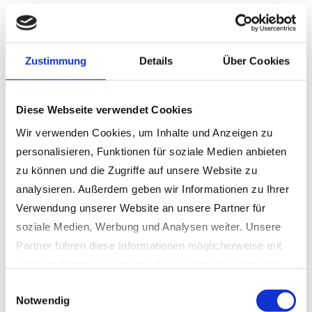
begeistert auf sieben intensive,
erfolgreiche und inspirierende Tage
zurück. An unserem Stand in
Halle
Zustimmung
Details
Über Cookies
A6-113
konnten wir viele neue
Kontakte knüpfen, spannende
Diese Webseite verwendet Cookies
Gespräche führen und unsere neuesten
Innovationen präsentieren.
Wir verwenden Cookies, um Inhalte und Anzeigen zu
personalisieren, Funktionen für soziale Medien anbieten
Besonders stolz sind wir auf die
zu können und die Zugriffe auf unsere Website zu
Vorstellung unserer neuen
WIDA
analysieren. Außerdem geben wir Informationen zu Ihrer
Drill&Split-Anlage
, die mit
Verwendung unserer Website an unsere Partner für
Energieeffizienz
,
Automatisierung
soziale Medien, Werbung und Analysen weiter. Unsere
und
intuitiver Steuerung
für großes
Partner führen diese Informationen möglicherweise mit
Interesse gesorgt hat. Ein weiteres
weiteren Daten zusammen, die Sie ihnen bereitgestellt
Highlight war unser
Mini E-Badger
,
haben oder die sie im Rahmen Ihrer Nutzung der Dienste
Einwilligungsauswahl
der als
voll elektrische und
Notwendig
gesammelt haben.