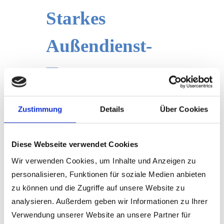
Starkes
Außendienst-
Team
Mit
Dario Moitzi
und
Herbert
Zustimmung
Details
Über Cookies
Innerhofer
sind ab sofort zwei neue
Gesichter Teil des Wimmer-Teams.
Diese Webseite verwendet Cookies
Der Niederösterreicher Dario Moitzi wird
Wir verwenden Cookies, um Inhalte und Anzeigen zu
sich um unsere Kunden in Wien,
personalisieren, Funktionen für soziale Medien anbieten
Burgenland, Steiermark und Kärnten
zu können und die Zugriffe auf unsere Website zu
kümmern. Der Pinzgauer Herbert
analysieren. Außerdem geben wir Informationen zu Ihrer
Innerhofer ist in den nächsten Monaten
Verwendung unserer Website an unsere Partner für