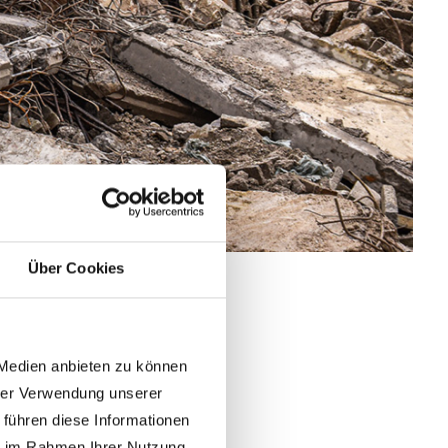
Über Cookies
 Medien anbieten zu können
hrer Verwendung unserer
ichen und voilà – hier sind sie:
 führen diese Informationen
ie im Rahmen Ihrer Nutzung