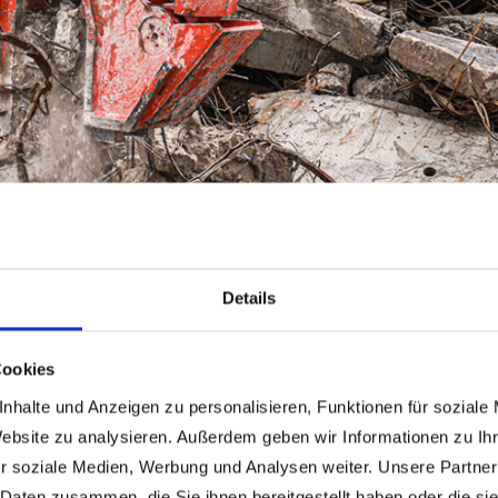
Details
000
Cookies
nhalte und Anzeigen zu personalisieren, Funktionen für soziale
Website zu analysieren. Außerdem geben wir Informationen zu I
r-News haben wir versprochen, die ersten Einsatzbilder rasch nachzure
r soziale Medien, Werbung und Analysen weiter. Unsere Partner
bei unserem Kunden Lampersberger GmbH.
 Daten zusammen, die Sie ihnen bereitgestellt haben oder die s