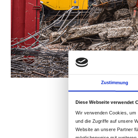
Zustimmung
Der neue FU1
Diese Webseite verwendet 
Wir verwenden Cookies, um I
und die Zugriffe auf unsere 
In der aktuellen Ausgabe der Wimme
Website an unsere Partner fü
Die “FU-Kräfte” wirken bereits 
möglicherweise mit weiteren