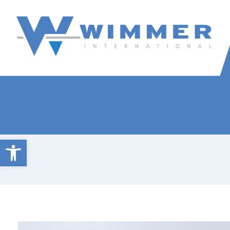
Wimmer International
Innovation trifft Tradition
Open toolbar