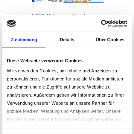
AFTES International
Congress
Lille / Frankreich
Zustimmung
Details
Über Cookies
Der
AFTES International Congress
2026
findet vom
12. bis 14. Oktober
Diese Webseite verwendet Cookies
2026
im Lille Grand Palais in
Wir verwenden Cookies, um Inhalte und Anzeigen zu
Frankreich statt und zählt zu den
personalisieren, Funktionen für soziale Medien anbieten
wichtigsten internationalen
zu können und die Zugriffe auf unsere Website zu
Branchentreffen für Tunnelbau und
analysieren. Außerdem geben wir Informationen zu Ihrer
unterirdische Infrastruktur.
Verwendung unserer Website an unsere Partner für
Im Fokus stehen unter dem Motto
soziale Medien, Werbung und Analysen weiter. Unsere
„New Challenges, Underground
Partner führen diese Informationen möglicherweise mit
Solutions“ nachhaltige Lösungen,
weiteren Daten zusammen, die Sie ihnen bereitgestellt