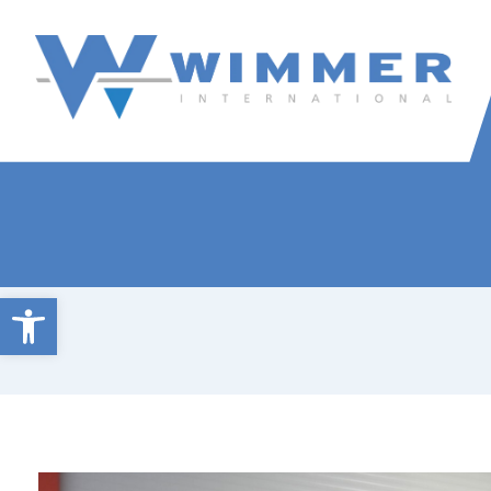
Wimmer International
Innovation trifft Tradition
Open toolbar