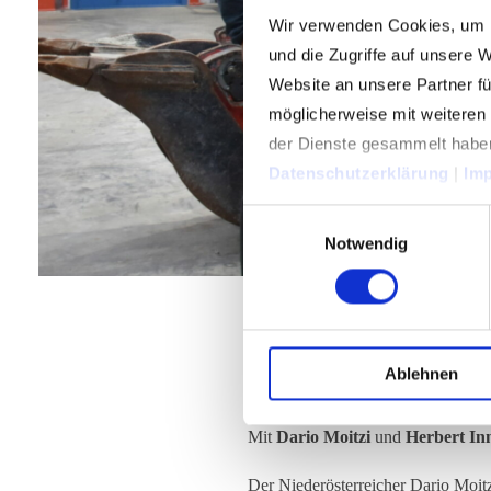
Wir verwenden Cookies, um I
und die Zugriffe auf unsere 
Website an unsere Partner fü
möglicherweise mit weiteren
der Dienste gesammelt habe
Datenschutzerklärung
|
Im
Einwilligungsauswahl
Notwendig
Starkes Auße
Ablehnen
Mit
Dario Moitzi
und
Herbert In
Der Niederösterreicher Dario Moi