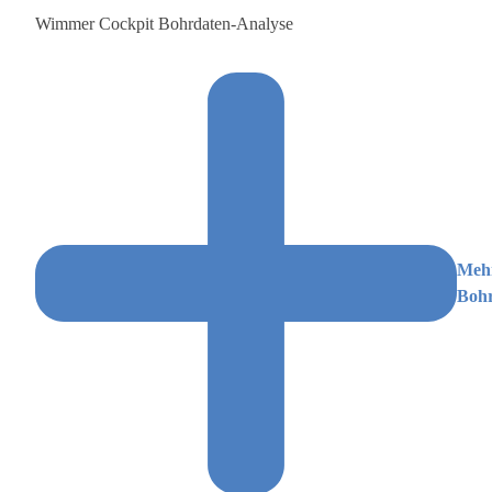
Wimmer Cockpit Bohrdaten-Analyse
Meh
Bohr