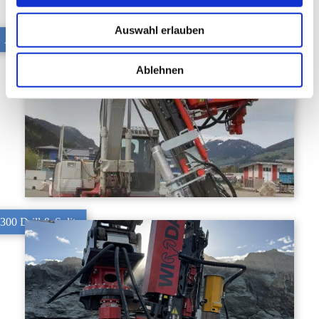
Auswahl erlauben
AB 2300
Ablehnen
00 Drill & Split