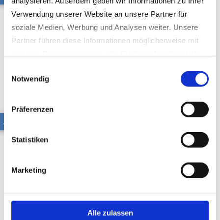
analysieren. Außerdem geben wir Informationen zu Ihrer
Verwendung unserer Website an unsere Partner für
soziale Medien, Werbung und Analysen weiter. Unsere
Partner führen diese Informationen möglicherweise mit
weiteren Daten zusammen, die Sie ihnen bereitgestellt
haben oder die sie im Rahmen Ihrer Nutzung der Dienste
Einwilligungsauswahl
Notwendig
gesammelt haben.
Datenschutzerklärung
|
Impressum
Präferenzen
AB 1300
Statistiken
Marketing
Alle zulassen