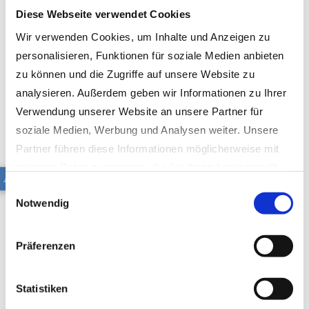
Diese Webseite verwendet Cookies
Wir verwenden Cookies, um Inhalte und Anzeigen zu
personalisieren, Funktionen für soziale Medien anbieten
zu können und die Zugriffe auf unsere Website zu
analysieren. Außerdem geben wir Informationen zu Ihrer
Verwendung unserer Website an unsere Partner für
soziale Medien, Werbung und Analysen weiter. Unsere
Partner führen diese Informationen möglicherweise mit
weiteren Daten zusammen, die Sie ihnen bereitgestellt
AB L100
haben oder die sie im Rahmen Ihrer Nutzung der Dienste
Einwilligungsauswahl
Notwendig
gesammelt haben.
Datenschutzerklärung
|
Impressum
Präferenzen
Statistiken